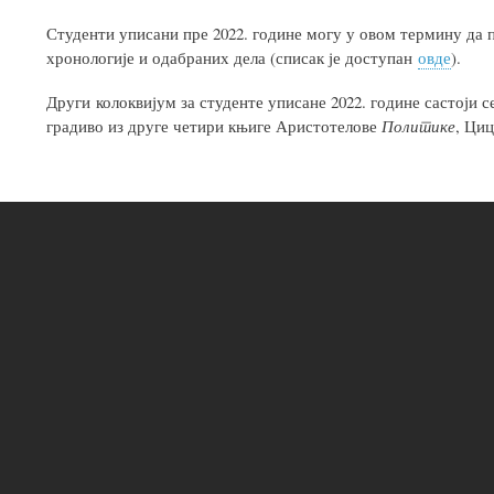
Студенти уписани пре 2022. године могу у овом термину да п
хронологије и одабраних дела (списак је доступан
овде
).
Други колоквијум за студенте уписане 2022. године састоји 
градиво из друге четири књиге Аристотелове
Политике
, Ци