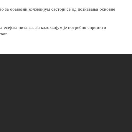
о за обавезни колоквијум састоји се од познавања основне
ва есејска питања. За колоквијум је потребно спремити
ског.