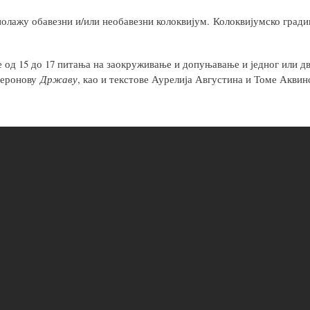
олажу обавезни и/или необавезни колоквијум. Колоквијумско градив
се од 15 до 17 питања на заокруживање и допуњавање и једног или д
церонову
Државу
, као и текстове Аурелија Августина и Томе Аквин