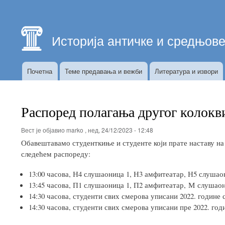
Главна
навигација
Историја античке и средњов
Почетна
Теме предавања и вежби
Литература и извори
Историја
античке
и
Распоред полагања другог колокв
средњовековне
политичке
Вест је објавио
marko
,
нед, 24/12/2023 - 12:48
мисли
Обавештавамо студенткиње и студенте који прате наставу на 
следећем распореду:
13:00 часова, Н4 слушаоница 1, Н3 амфитеатар, Н5 слушао
13:45 часова, П1 слушаоница 1, П2 амфитеатар, М слушаон
14:30 часова, студенти свих смерова уписани 2022. године
14:30 часова, студенти свих смерова уписани пре 2022. го