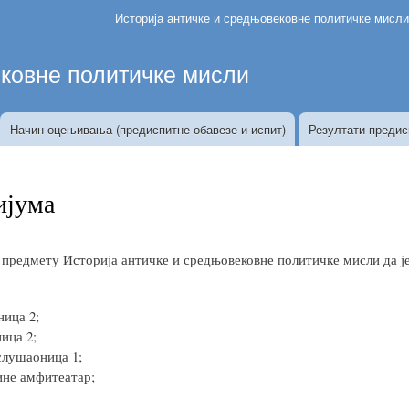
Skip
Историја античке и средњовековне политичке мисл
to
main
ековне политичке мисли
content
Начин оцењивања (предиспитне обавезе и испит)
Резултати предис
ијума
предмету Историја античке и средњовековне политичке мисли да је 
ница 2;
ица 2;
 слушаоница 1;
дине амфитеатар;