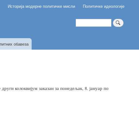
и
Историја модерне политичке мисли
Политичке идеологије
Претрага
питних обавеза
други колоквијум заказан за понедељак, 8. јануар по