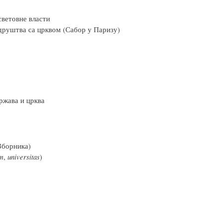
световне власти
друштва са црквом (Сабор у Паризу)
ржава и црква
Зборника)
um
,
universitas
)