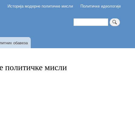
и
Историја модерне политичке мисли
Политичке идеологије
Претрага
питних обавеза
не политичке мисли