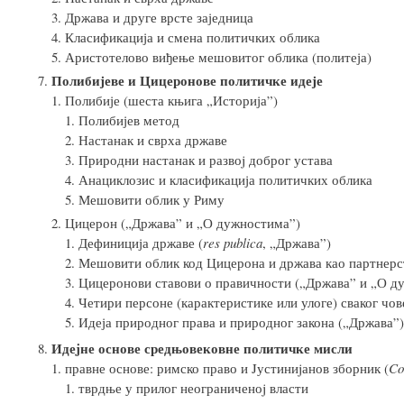
Држава и друге врсте заједница
Класификација и смена политичких облика
Аристотелово виђење мешовитог облика (политеја)
Полибијеве и Цицеронове политичке идеје
Полибије (шеста књига „Историја”)
Полибијев метод
Настанак и сврха државе
Природни настанак и развоj доброг устава
Анациклозис и класификација политичких облика
Мешовити облик у Риму
Цицерон („Држава” и „О дужностима”)
Дефиниција државе (
res publica
, „Држава”)
Мешовити облик код Цицерона и држава као партнерс
Цицеронови ставови о правичности („Држава” и „О д
Четири персоне (карактеристике или улоге) сваког чо
Идеја природног права и природног закона („Држава”)
Идеjне основе средњовековне политичке мисли
правне основе: римско право и Jустиниjанов зборник (
Co
тврдње у прилог неограниченоj власти