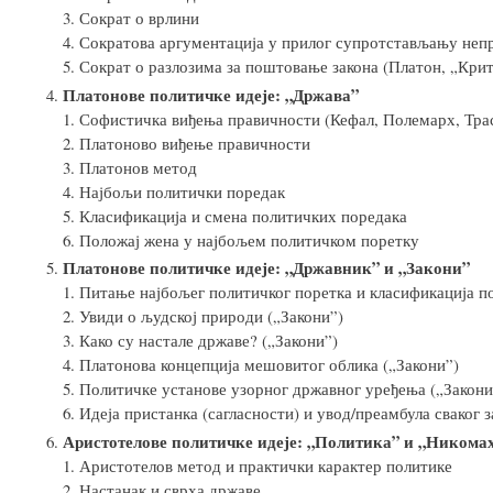
Сократ о врлини
Сократова аргументација у прилог супротстављању неп
Сократ о разлозима за поштовање закона (Платон, „Кри
Платонове политичке идеје: „Држава”
Софистичка виђења правичности (Кефал, Полемарх, Трас
Платоново виђење правичности
Платонов метод
Најбољи политички поредак
Класификација и смена политичких поредака
Положај жена у наjбољем политичком поретку
Платонове политичке идеје: „Државник” и „Закони”
Питање најбољег политичког поретка и класификација п
Увиди о људској природи („Закони”)
Како су настале државе? („Закони”)
Платонова концепција мешовитог облика („Закони”)
Политичке установе узорног државног уређења („Закони
Идеја пристанка (сагласности) и увод/преамбула сваког з
Аристотелове политичке идеје: „Политика” и „Никома
Аристотелов метод и практички карактер политике
Настанак и сврха државе