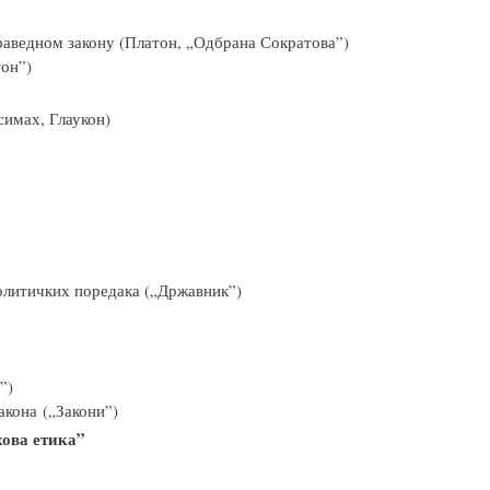
раведном закону (Платон, „Одбрана Сократова”)
тон”)
имах, Глаукон)
олитичких поредака („Државник”)
”)
акона („Закони”)
хова етика”