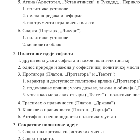
Атина (Аристотел, „Устав атински” и Тукидид, „Перикло
политичке установе
смена поредака и реформе
инструменти ограничења власти
Спарта (Плутарх, „Ликург”)
политичке установе
мешовити облик
Политичке идеје софиста
​​​​друштвена улога софиста и њихов политички значај
однос природе и закона у софистичкоj политичкоj мисли
Протагора (Платон, „Протагора” и „Теетет”)
карактер и доступност политичке врлине („Протагора
подучавање врлини; улога државе, закона и обичаја („
човек као мера свих ствари („Теетет”) - политичке по
Трасимах о правичности (Платон, „Држава”)
Каликле о правичности (Платон, „Горгија”)
Антифон о неприродности политичких устан
Сократове политичке идеје
Сократова критика софистичких учења
Сократов метод