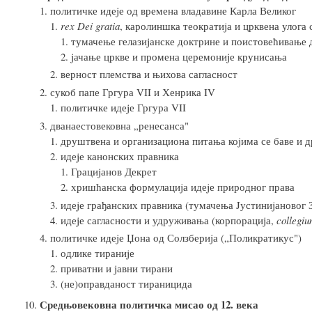
политичке идеjе од времена владавине Карла Великог
rex Dei gratia
, каролиншка теократиjа и црквена улога 
тумачење гелазиjанске доктрине и поистовећивање 
jачање цркве и промена церемониjе крунисања
верност племства и њихова сагласност
сукоб папе Гргура VII и Хенрика IV
политичке идеjе Гргура VII
дванаестовековна „ренесанса"
друштвена и организациона питања коjима се баве и д
идеjе канонских правника
Грациjанов Декрет
хришћанска формулациjа идеjе природног права
идеjе грађанских правника (тумачења Jустиниjановог 
идеjе сагласности и удруживања (корпорациjа,
collegi
политичке идеjе Џона од Солзбериjа („Поликратикус")
одлике тираниjе
приватни и jавни тирани
(не)оправданост тираницида
Средњовековна политичка мисао од 12. века