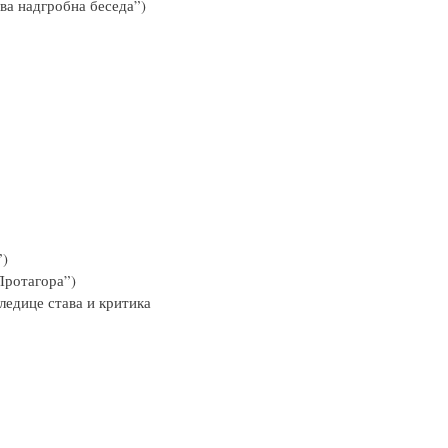
ва надгробна беседа”)
”)
Протагора”)
следице става и критика