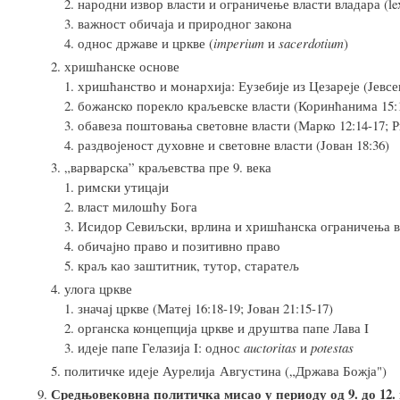
народни извор власти и ограничење власти владара (lex
важност обичаjа и природног закона
однос државе и цркве (
imperium
и
sacerdotium
)
хришћанске основе
хришћанство и монархиjа: Еузебиjе из Цезареjе (Jевсе
божанско порекло краљевске власти (Коринћанима 15:10
обавеза поштовања световне власти (Марко 12:14-17; 
раздвоjеност духовне и световне власти (Jован 18:36)
„варварска” краљевства пре 9. века
римски утицаjи
власт милошћу Бога
Исидор Севиљски, врлина и хришћанска ограничења в
обичаjно право и позитивно право
краљ као заштитник, тутор, старатељ
улога цркве
значаj цркве (Матеj 16:18-19; Jован 21:15-17)
органска концепциjа цркве и друштва папе Лава I
идеjе папе Гелазиjа I: однос
auctoritas
и
potestas
политичке идеjе Аурелија Августина („Држава Божjа")
Средњовековна политичка мисао у периоду од 9. до 12.