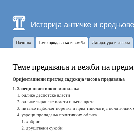
Главна
навигација
Историја античке и средњов
Почетна
Теме предавања и вежби
Литература и извори
Историја
античке
и
Теме предавања и вежби на предм
средњовековне
политичке
Ориjентациони преглед садржаjа часова предавања
мисли
Зачеци политичког мишљења
одлике деспотске власти
одлике тиранске власти и њене врсте
питање најбољег поретка и прва типологија политичких 
узроци пропадања политичких облика
хибрис
друштвени сукоби