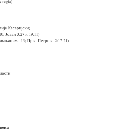
 regia)
виjе Кесариjски)
; Jован 3:27 и 19:11)
Римљанима 13; Прва Петрова 2:17-21)
ласти
 века