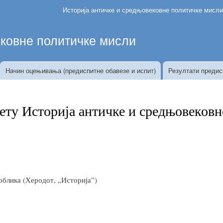
Skip
Историја античке и средњовековне политичке мисл
to
main
ековне политичке мисли
content
Начин оцењивања (предиспитне обавезе и испит)
Резултати предис
ету Историја античке и средњовеков
облика (Херодот, „Историја”)