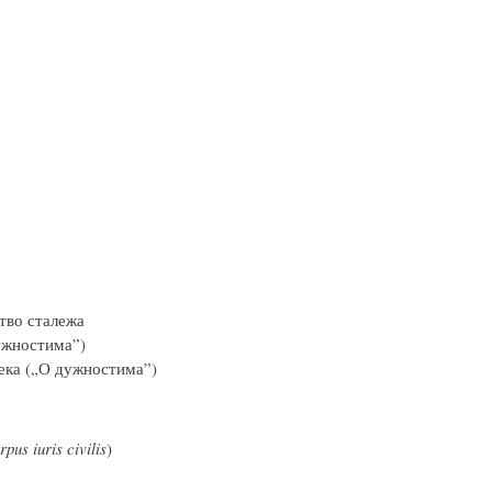
тво сталежа
ужностима”)
века („О дужностима”)
rpus iuris civilis
)