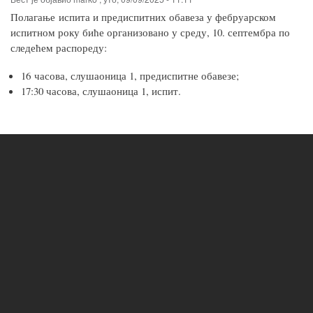
Полагање испита и предиспитних обавеза у фебруарском
испитном року биће организовано у среду, 10. септембра по
следећем распореду:
16 часова, слушаоница 1, предиспитне обавезе;
17:30 часова, слушаоница 1, испит.