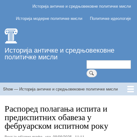
Skip
Историја античке и средњовековне политичке мисли
Главна
to
навигација
main
Историја модерне политичке мисли
Политичке идеологије
content
Историја античке и средњовековне
политичке мисли
Претрага
Show — Историја античке и средњовековне политичке мисли
Историја
античке
Почетна
Теме предавања и вежби
Литература и извори
Начин оцењивања (предиспитне обавезе и испит)
Резултати предиспитних обавеза
и
Распоред полагања испита и
средњовековне
предиспитних обавеза у
политичке
фебруарском испитном року
мисли
Вест је објавио
marko
,
уто, 09/09/2025 - 11:11